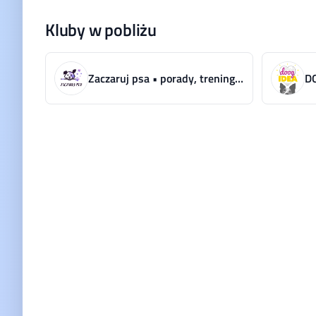
Kluby w pobliżu
Zaczaruj psa • porady, treningi, warsztaty
D