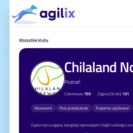
Wszystkie kluby
Chilaland 
Poznań
Członkowie:
799
·
Zajęcia (30 dni):
101
Nosework
Psie przedszkole
Tropienie użytkowe
Zapisz się na zajęcia, zarządzaj rezerwacjami i bądź na bieżąco z 