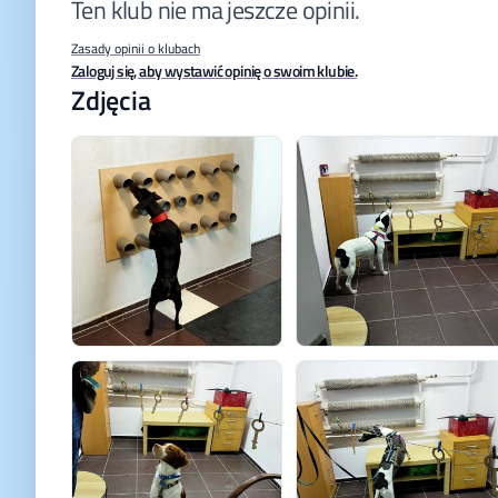
Ten klub nie ma jeszcze opinii.
Zasady opinii o klubach
Zaloguj się, aby wystawić opinię o swoim klubie.
Zdjęcia