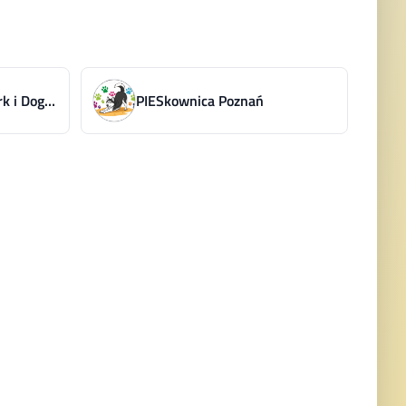
Pawspective | Nosework i Dogfitness Poznań
PIESkownica Poznań